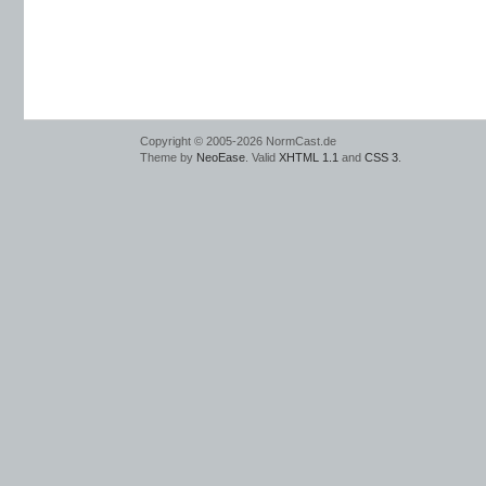
Copyright © 2005-2026 NormCast.de
Theme by
NeoEase
. Valid
XHTML 1.1
and
CSS 3
.