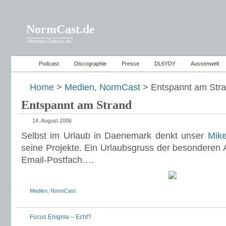
NormCast.de
Norman-Osthus.de
Podcast
Discographie
Presse
DL6YDY
Aussenwelt
Home
>
Medien
,
NormCast
> Entspannt am Str
Entspannt am Strand
14. August 2006
Selbst im Urlaub in Daenemark denkt unser
Mik
seine Projekte. Ein Urlaubsgruss der besonderen A
Email-Postfach….
Medien
,
NormCast
Focus Enigma – Echt?