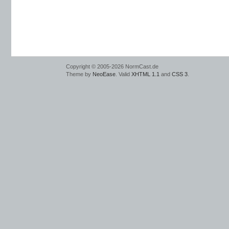
Copyright © 2005-2026 NormCast.de
Theme by
NeoEase
. Valid
XHTML 1.1
and
CSS 3
.