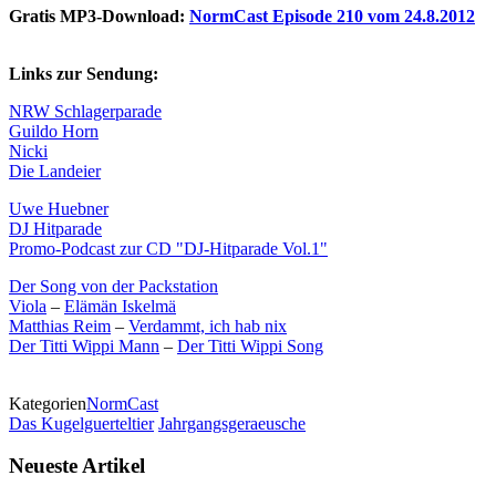
Gratis MP3-Download:
NormCast Episode 210 vom 24.8.2012
Links zur Sendung:
NRW Schlagerparade
Guildo Horn
Nicki
Die Landeier
Uwe Huebner
DJ Hitparade
Promo-Podcast zur CD "DJ-Hitparade Vol.1"
Der Song von der Packstation
Viola
–
Elämän Iskelmä
Matthias Reim
–
Verdammt, ich hab nix
Der Titti Wippi Mann
–
Der Titti Wippi Song
Kategorien
NormCast
Das Kugelguerteltier
Jahrgangsgeraeusche
Neueste Artikel