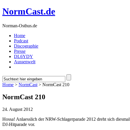
NormCast.de
Norman-Osthus.de
Home
Podcast
Discographie
Presse
DL6YDY
Aussenwelt
Home
>
NormCast
> NormCast 210
NormCast 210
24. August 2012
Hossa! Anlaesslich der NRW-Schlagerparade 2012 dreht sich diesmal a
DJ-Hitparade vor.