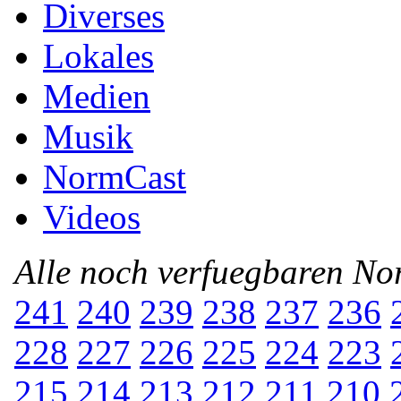
Diverses
Lokales
Medien
Musik
NormCast
Videos
Alle noch verfuegbaren N
241
240
239
238
237
236
228
227
226
225
224
223
215
214
213
212
211
210