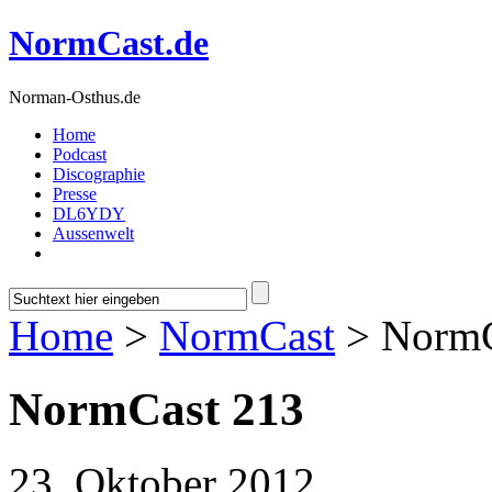
NormCast.de
Norman-Osthus.de
Home
Podcast
Discographie
Presse
DL6YDY
Aussenwelt
Home
>
NormCast
> NormC
NormCast 213
23. Oktober 2012