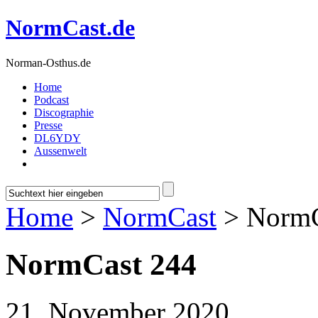
NormCast.de
Norman-Osthus.de
Home
Podcast
Discographie
Presse
DL6YDY
Aussenwelt
Home
>
NormCast
> NormC
NormCast 244
21. November 2020