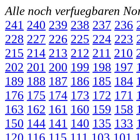
Alle noch verfuegbaren N
241
240
239
238
237
236
228
227
226
225
224
223
215
214
213
212
211
210
202
201
200
199
198
197
189
188
187
186
185
184
176
175
174
173
172
171
163
162
161
160
159
158
150
144
141
140
135
133
120
116
115
111
103
101