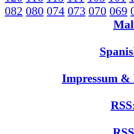
082
080
074
073
070
069
Mal
Spanis
Impressum &
RSS:
RSS