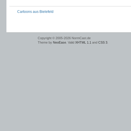
Cartoons aus Bielefeld
Copyright © 2005-2026 NormCast.de
Theme by
NeoEase
. Valid
XHTML 1.1
and
CSS 3
.