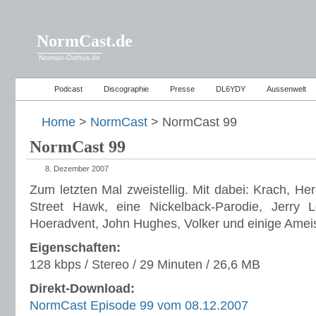
NormCast.de
Norman-Osthus.de
Podcast
Discographie
Presse
DL6YDY
Aussenwelt
Home
>
NormCast
> NormCast 99
NormCast 99
8. Dezember 2007
Zum letzten Mal zweistellig. Mit dabei: Krach, He
Street Hawk, eine Nickelback-Parodie, Jerry 
Hoeradvent, John Hughes, Volker und einige Amei
Eigenschaften:
128 kbps / Stereo / 29 Minuten / 26,6 MB
Direkt-Download:
NormCast Episode 99 vom 08.12.2007