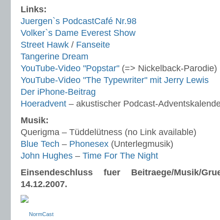
Links:
Juergen`s PodcastCafé Nr.98
Volker`s Dame Everest Show
Street Hawk
/
Fanseite
Tangerine Dream
YouTube-Video "Popstar"
(=> Nickelback-Parodie)
YouTube-Video "The Typewriter" mit Jerry Lewis
Der iPhone-Beitrag
Hoeradvent
– akustischer Podcast-Adventskalende
Musik:
Querigma – Tüddelütness (no Link available)
Blue Tech
–
Phonesex
(Unterlegmusik)
John Hughes
–
Time For The Night
Einsendeschluss fuer Beitraege/Musik/Gr
14.12.2007.
NormCast