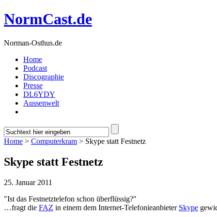
NormCast.de
Norman-Osthus.de
Home
Podcast
Discographie
Presse
DL6YDY
Aussenwelt
Home
>
Computerkram
> Skype statt Festnetz
Skype statt Festnetz
25. Januar 2011
"Ist das Festnetztelefon schon überflüssig?"
…fragt die
FAZ
in einem dem Internet-Telefonieanbieter
Skype
gewi