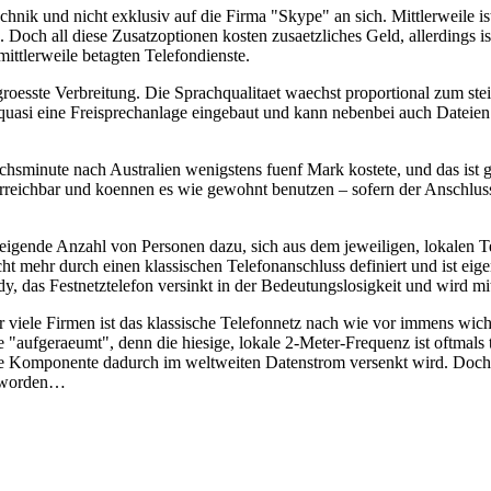
 Technik und nicht exklusiv auf die Firma "Skype" an sich. Mittlerweil
och all diese Zusatzoptionen kosten zusaetzliches Geld, allerdings ist
mittlerweile betagten Telefondienste.
roesste Verbreitung. Die Sprachqualitaet waechst proportional zum stei
uasi eine Freisprechanlage eingebaut und kann nebenbei auch Dateien
echsminute nach Australien wenigstens fuenf Mark kostete, und das is
 erreichbar und koennen es wie gewohnt benutzen – sofern der Anschlus
gende Anzahl von Personen dazu, sich aus dem jeweiligen, lokalen Tel
ht mehr durch einen klassischen Telefonanschluss definiert und ist eige
 das Festnetztelefon versinkt in der Bedeutungslosigkeit und wird m
 viele Firmen ist das klassische Telefonnetz nach wie vor immens wichti
fgeraeumt", denn die hiesige, lokale 2-Meter-Frequenz ist oftmals ta
le Komponente dadurch im weltweiten Datenstrom versenkt wird. Doch f
 geworden…