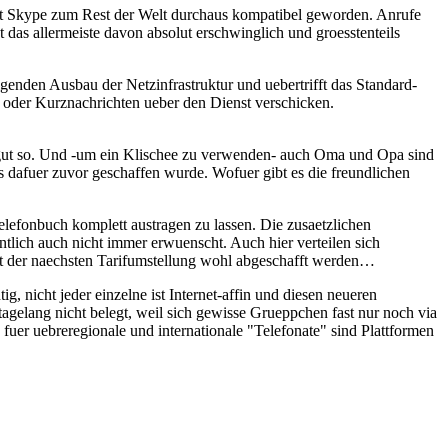
e ist Skype zum Rest der Welt durchaus kompatibel geworden. Anrufe
 das allermeiste davon absolut erschwinglich und groesstenteils
genden Ausbau der Netzinfrastruktur und uebertrifft das Standard-
 oder Kurznachrichten ueber den Dienst verschicken.
t gut so. Und -um ein Klischee zu verwenden- auch Oma und Opa sind
s dafuer zuvor geschaffen wurde. Wofuer gibt es die freundlichen
efonbuch komplett austragen zu lassen. Die zusaetzlichen
ntlich auch nicht immer erwuenscht. Auch hier verteilen sich
it der naechsten Tarifumstellung wohl abgeschafft werden…
g, nicht jeder einzelne ist Internet-affin und diesen neueren
gelang nicht belegt, weil sich gewisse Grueppchen fast nur noch via
uer uebreregionale und internationale "Telefonate" sind Plattformen