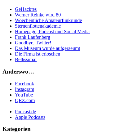
GeHacktes
Werner Reinke wird 80
Woechentliche Amateurfunkrunde
Sternenflottenakademie
Homepage, Podcast und Social Media
Frank Laufenberg
Goodbye, Twitter!
Das Museum wurde aufgeraeumt
Die Firma ist erloschen
Bellissima!
Anderswo…
Facebook
Instagram
YouTube
QRZ.com
Podcast.de
Apple Podcasts
Kategorien