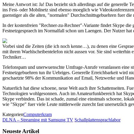
Meine Antwort ist: Ja! Das bezieht sich allerdings auf die generelle
ins Fest- oder Mobilnetz sind ebenso moeglich wie Videokonferenzen. D
guenstiger als die alten, "normalen" Durchschnittsgebuehren fuer die 
In der kostenfreien "Rechner-zu-Rechner"-Variante findet Skype die g
Festnetzgespraech im Normalfall schon um Laengen. Der Nutzer hat q
Vorbei sind die Zeiten (die ich noch kenne…), zu denen eine Gespra
mit ihrem Waehlscheibentelefon nicht aussen vor. Sie sind weiterhin
Techniker…
Telefonspam und unerwuenschte Umfrage-Anrufe veranlassen eine stei
Festnetzgebuehren tun ihr Uebriges. Generelle Erreichbarkeit wird nic
geschaetzte 98% der Kommunikation auf Email, Netzwerke und Handy,
Natuerlich hat diese schoene, neue Welt auch ihre Schattenseiten. Fuer
Technologien wohlgesonnen. Auch im Amateurfunkbereich hat Skype "au
Skype verbinden. Das ist schade, zumal eine einstmals schoene, loka
wie "Skype" fuer viele Leute mittlerweile zurecht fast unersetzlich
Kategorien
Computerkram
DLNA – Streaming mit Samsung TV
Schallplattensprachlabor
Neueste Artikel