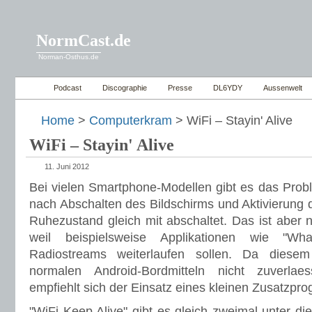
NormCast.de
Norman-Osthus.de
Podcast
Discographie
Presse
DL6YDY
Aussenwelt
Home
>
Computerkram
> WiFi – Stayin' Alive
WiFi – Stayin' Alive
11. Juni 2012
Bei vielen Smartphone-Modellen gibt es das Prob
nach Abschalten des Bildschirms und Aktivierung 
Ruhezustand gleich mit abschaltet. Das ist aber 
weil beispielsweise Applikationen wie "W
Radiostreams weiterlaufen sollen. Da dies
normalen Android-Bordmitteln nicht zuverlae
empfiehlt sich der Einsatz eines kleinen Zusatzpr
"WiFi Keep Alive" gibt es gleich zweimal unter d