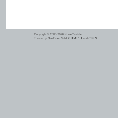
Copyright © 2005-2026 NormCast.de
Theme by
NeoEase
. Valid
XHTML 1.1
and
CSS 3
.