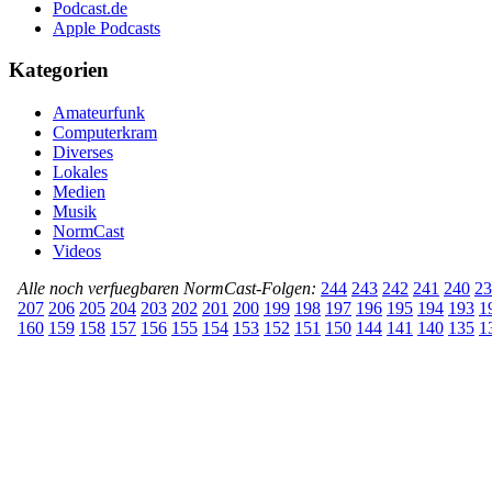
Podcast.de
Apple Podcasts
Kategorien
Amateurfunk
Computerkram
Diverses
Lokales
Medien
Musik
NormCast
Videos
Alle noch verfuegbaren NormCast-Folgen:
244
243
242
241
240
23
207
206
205
204
203
202
201
200
199
198
197
196
195
194
193
1
160
159
158
157
156
155
154
153
152
151
150
144
141
140
135
1