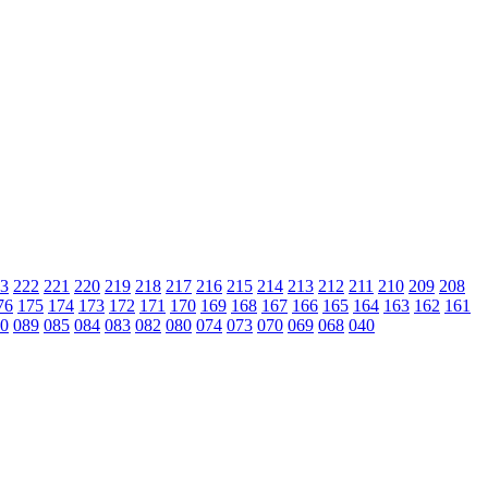
3
222
221
220
219
218
217
216
215
214
213
212
211
210
209
208
76
175
174
173
172
171
170
169
168
167
166
165
164
163
162
161
0
089
085
084
083
082
080
074
073
070
069
068
040