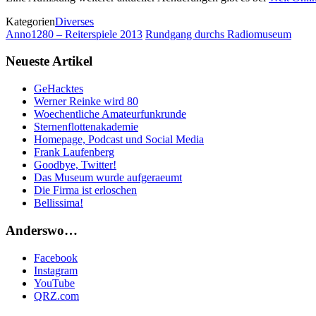
Kategorien
Diverses
Anno1280 – Reiterspiele 2013
Rundgang durchs Radiomuseum
Neueste Artikel
GeHacktes
Werner Reinke wird 80
Woechentliche Amateurfunkrunde
Sternenflottenakademie
Homepage, Podcast und Social Media
Frank Laufenberg
Goodbye, Twitter!
Das Museum wurde aufgeraeumt
Die Firma ist erloschen
Bellissima!
Anderswo…
Facebook
Instagram
YouTube
QRZ.com