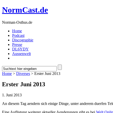
NormCast.de
Norman-Osthus.de
Home
Podcast
Discographie
Presse
DL6YDY
Aussenwelt
Home
>
Diverses
> Erster Juni 2013
Erster Juni 2013
1. Juni 2013
An diesem Tag aendern sich einige Dinge, unter anderem duerfen Tel
Eine Auflistung weiterer aktueller Aenderungen gibt es bei
Welt Onli