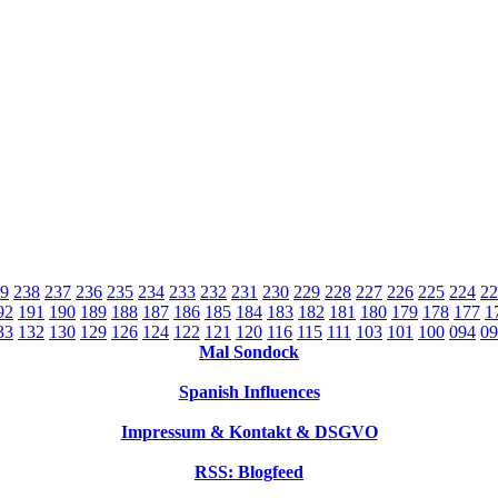
9
238
237
236
235
234
233
232
231
230
229
228
227
226
225
224
22
92
191
190
189
188
187
186
185
184
183
182
181
180
179
178
177
1
33
132
130
129
126
124
122
121
120
116
115
111
103
101
100
094
09
Mal Sondock
Spanish Influences
Impressum & Kontakt & DSGVO
RSS: Blogfeed