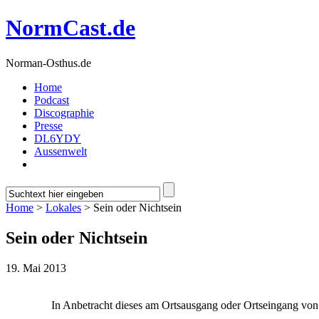
NormCast.de
Norman-Osthus.de
Home
Podcast
Discographie
Presse
DL6YDY
Aussenwelt
Home
>
Lokales
> Sein oder Nichtsein
Sein oder Nichtsein
19. Mai 2013
In Anbetracht dieses am Ortsausgang oder Ortseingang von u