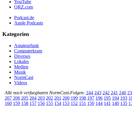
YouTube
QRZ.com
Podcast.de
Apple Podcasts
Kategorien
Amateurfunk
Computerkram
Diverses
Lokales
Medien
Musik
NormCast
Videos
Alle noch verfuegbaren NormCast-Folgen:
244
243
242
241
240
23
207
206
205
204
203
202
201
200
199
198
197
196
195
194
193
1
160
159
158
157
156
155
154
153
152
151
150
144
141
140
135
1