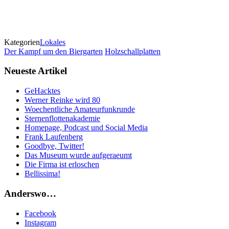
Kategorien
Lokales
Der Kampf um den Biergarten
Holzschallplatten
Neueste Artikel
GeHacktes
Werner Reinke wird 80
Woechentliche Amateurfunkrunde
Sternenflottenakademie
Homepage, Podcast und Social Media
Frank Laufenberg
Goodbye, Twitter!
Das Museum wurde aufgeraeumt
Die Firma ist erloschen
Bellissima!
Anderswo…
Facebook
Instagram