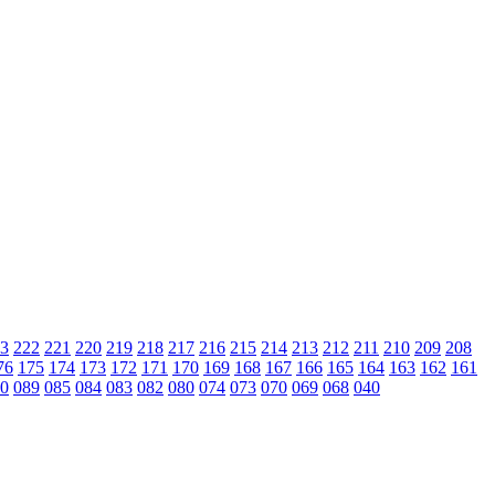
3
222
221
220
219
218
217
216
215
214
213
212
211
210
209
208
76
175
174
173
172
171
170
169
168
167
166
165
164
163
162
161
0
089
085
084
083
082
080
074
073
070
069
068
040