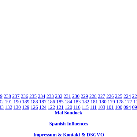
9
238
237
236
235
234
233
232
231
230
229
228
227
226
225
224
22
92
191
190
189
188
187
186
185
184
183
182
181
180
179
178
177
1
33
132
130
129
126
124
122
121
120
116
115
111
103
101
100
094
09
Mal Sondock
Spanish Influences
Impressum & Kontakt & DSGVO