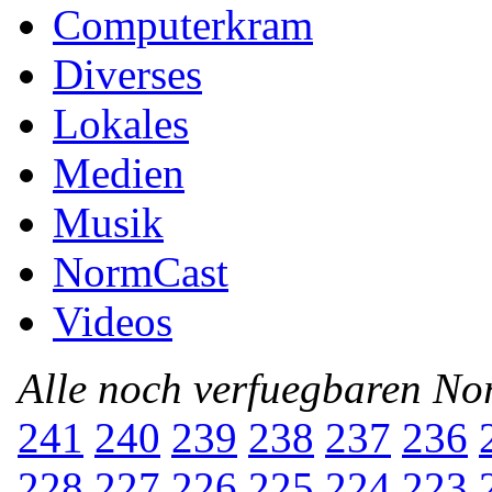
Computerkram
Diverses
Lokales
Medien
Musik
NormCast
Videos
Alle noch verfuegbaren N
241
240
239
238
237
236
228
227
226
225
224
223