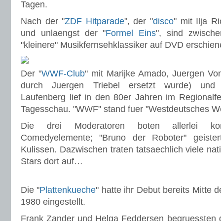
Tagen.
Nach der "
ZDF Hitparade
", der "
disco
" mit Ilja R
und unlaengst der "
Formel Eins
", sind zwische
"kleinere" Musikfernsehklassiker auf DVD erschi
Der "
WWF-Club
" mit Marijke Amado, Juergen Von
durch Juergen Triebel ersetzt wurde) und
Laufenberg lief in den 80er Jahren im Regional
Tagesschau. "WWF" stand fuer "Westdeutsches W
Die drei Moderatoren boten allerlei k
Comedyelemente; "Bruno der Roboter" geister
Kulissen. Dazwischen traten tatsaechlich viele nat
Stars dort auf…
Die "
Plattenkueche
" hatte ihr Debut bereits Mitte
1980 eingestellt.
Frank Zander und Helga Feddersen begruessten d