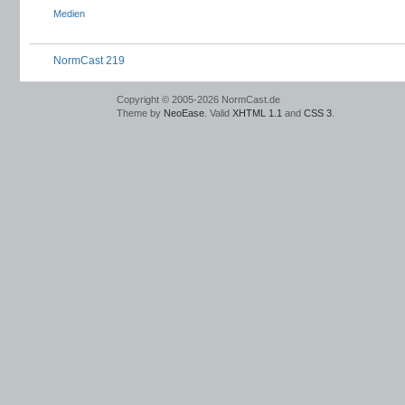
Medien
NormCast 219
Copyright © 2005-2026 NormCast.de
Theme by
NeoEase
. Valid
XHTML 1.1
and
CSS 3
.