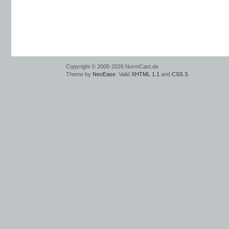
Copyright © 2005-2026 NormCast.de
Theme by
NeoEase
. Valid
XHTML 1.1
and
CSS 3
.