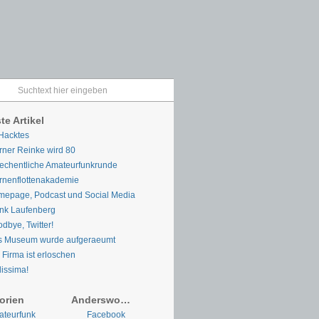
te Artikel
Hacktes
ner Reinke wird 80
chentliche Amateurfunkrunde
rnenflottenakademie
epage, Podcast und Social Media
nk Laufenberg
dbye, Twitter!
s Museum wurde aufgeraeumt
 Firma ist erloschen
lissima!
orien
Anderswo…
teurfunk
Facebook