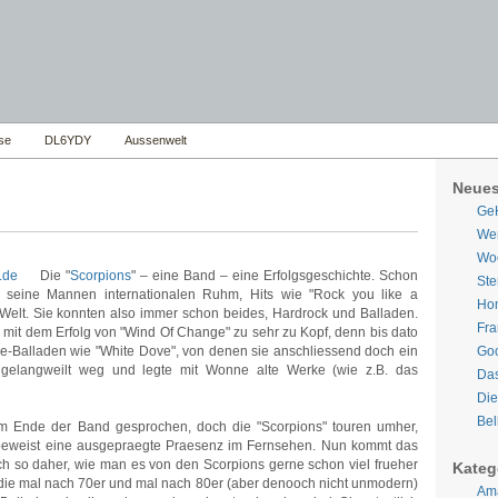
se
DL6YDY
Aussenwelt
Neues
Ge
Wer
Woe
Die "
Scorpions
" – eine Band – eine Erfolgsgeschichte. Schon
Ste
d seine Mannen internationalen Ruhm, Hits wie "Rock you like a
Hom
 Welt. Sie konnten also immer schon beides, Hardrock und Balladen.
Fra
 mit dem Erfolg von "Wind Of Change" zu sehr zu Kopf, denn bis dato
ge-Balladen wie "White Dove", von denen sie anschliessend doch ein
Goo
l gelangweilt weg und legte mit Wonne alte Werke (wie z.B. das
Da
Die
Bel
om Ende der Band gesprochen, doch die "Scorpions" touren umher,
beweist eine ausgepraegte Praesenz im Fernsehen. Nun kommt das
ich so daher, wie man es von den Scorpions gerne schon viel frueher
Kateg
, die mal nach 70er und mal nach 80er (aber denooch nicht unmodern)
Ama