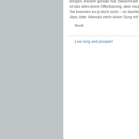
klingen, kreisen gerade mal zweieinhalb 
ist das alles keine Offenbarung, aber mu
Sie koennen es ja doch noch – so duerfe
Aber, bitte: Niemals mehr einen Song mit g
Musik
Live long and prosper!