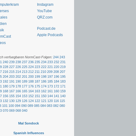
mputerkram
Instagram
erses
YouTube
ales
QRZ.com
dien
Podcast.de
sik
Apple Podcasts
rmCast
eos
och verfuegbaren NormCast-Folgen:
244
243
1
240
239
238
237
236
235
234
233
232
231
9
228
227
226
225
224
223
222
221
220
219
7
216
215
214
213
212
211
210
209
208
207
5
204
203
202
201
200
199
198
197
196
195
3
192
191
190
189
188
187
186
185
184
183
1
180
179
178
177
176
175
174
173
172
171
9
168
167
166
165
164
163
162
161
160
159
7
156
155
154
153
152
151
150
144
141
140
3
132
130
129
126
124
122
121
120
116
115
3
101
100
094
090
089
085
084
083
082
080
3
070
069
068
040
Mal Sondock
Spanish Influences