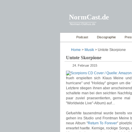
NormCast.de
Norman-Osthus.de
Podcast
Discographie
Pres
Home
>
Musik
> Untote Skorpione
Untote Skorpione
24. Februar 2015
frueh erspielten sich Klaus Meine un
hurricane" und "Holiday" gingen um die
Letztere stiegen ihnen aber anscheinend
schaltete man bei den seichten Nachfol
paar zuviel praesentierten, gerne ma
"Worldwide Live"-Album) auf…
Gefuehlte tausendmal wurde bereits v
gehen ins Studio und Frontman Meine 
neue Album "
Return To Forever
" ploetzl
erwartet haette. Kernige, rockige Songs