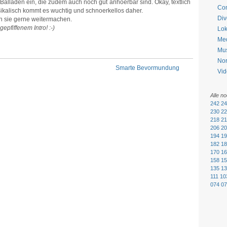
Balladen ein, die zudem auch noch gut anhoerbar sind. Okay, textlich
Co
sikalisch kommt es wuchtig und schnoerkellos daher.
Div
n sie gerne weitermachen.
epfiffenem Intro! :-)
Lok
Me
Mu
No
Smarte Bevormundung
Vid
Alle n
242
24
230
22
218
21
206
20
194
19
182
18
170
16
158
15
135
13
111
10
074
07