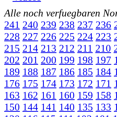
Alle noch verfuegbaren N
241
240
239
238
237
236
228
227
226
225
224
223
215
214
213
212
211
210
202
201
200
199
198
197
189
188
187
186
185
184
176
175
174
173
172
171
163
162
161
160
159
158
150
144
141
140
135
133