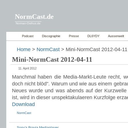
NormCast.de
Norman-Osthus.de
Podcast
Discographie
Presse
DL6YDY
Aussenwelt
Home
>
NormCast
> Mini-NormCast 2012-04-11
Mini-NormCast 2012-04-11
11. April 2012
Manchmal haben die Media-Markt-Leute recht, we
doch nicht blöd". Warum und wie aus einem gebr
Neues wurde und was abends auf der Kurzwelle
ist, wird in dieser unspektakulaeren Kurzfolge erzae
Download
NormCast
Sony’s Bravia Mediaplayer