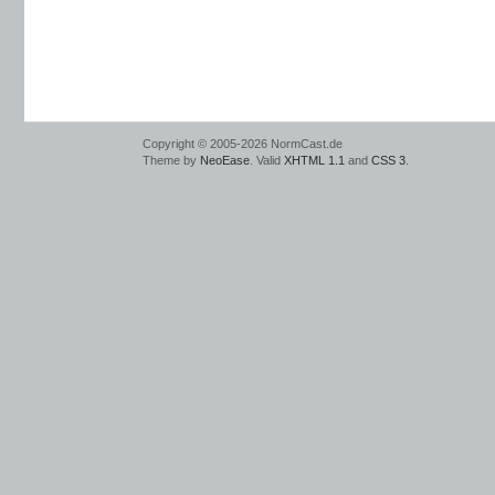
Copyright © 2005-2026 NormCast.de
Theme by
NeoEase
. Valid
XHTML 1.1
and
CSS 3
.