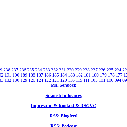
9
238
237
236
235
234
233
232
231
230
229
228
227
226
225
224
22
92
191
190
189
188
187
186
185
184
183
182
181
180
179
178
177
1
33
132
130
129
126
124
122
121
120
116
115
111
103
101
100
094
09
Mal Sondock
Spanish Influences
Impressum & Kontakt & DSGVO
RSS: Blogfeed
RSS: Podcast