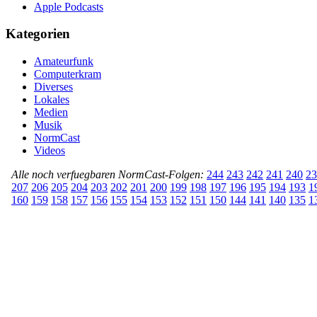
Apple Podcasts
Kategorien
Amateurfunk
Computerkram
Diverses
Lokales
Medien
Musik
NormCast
Videos
Alle noch verfuegbaren NormCast-Folgen:
244
243
242
241
240
23
207
206
205
204
203
202
201
200
199
198
197
196
195
194
193
1
160
159
158
157
156
155
154
153
152
151
150
144
141
140
135
1