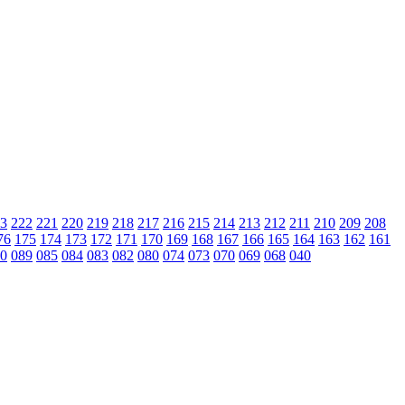
3
222
221
220
219
218
217
216
215
214
213
212
211
210
209
208
76
175
174
173
172
171
170
169
168
167
166
165
164
163
162
161
0
089
085
084
083
082
080
074
073
070
069
068
040