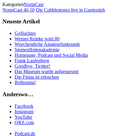
Kategorien
NormCast
NormCast 40-50
Die Cobblestones live in Guetersloh
Neueste Artikel
GeHacktes
Werner Reinke wird 80
Woechentliche Amateurfunkrunde
Sternenflottenakademie
Homepage, Podcast und Social Media
Frank Laufenberg
Goodbye, Twitter!
Das Museum wurde aufgeraeumt
Die Firma ist erloschen
Bellissima!
Anderswo…
Facebook
Instagram
YouTube
QRZ.com
Podcast.de