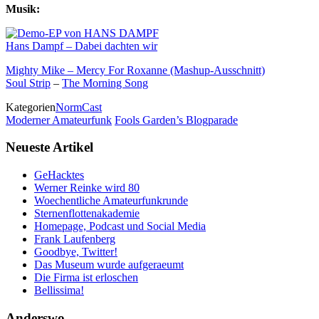
Musik:
Hans Dampf – Dabei dachten wir
Mighty Mike – Mercy For Roxanne (Mashup-Ausschnitt)
Soul Strip
–
The Morning Song
Kategorien
NormCast
Moderner Amateurfunk
Fools Garden’s Blogparade
Neueste Artikel
GeHacktes
Werner Reinke wird 80
Woechentliche Amateurfunkrunde
Sternenflottenakademie
Homepage, Podcast und Social Media
Frank Laufenberg
Goodbye, Twitter!
Das Museum wurde aufgeraeumt
Die Firma ist erloschen
Bellissima!
Anderswo…