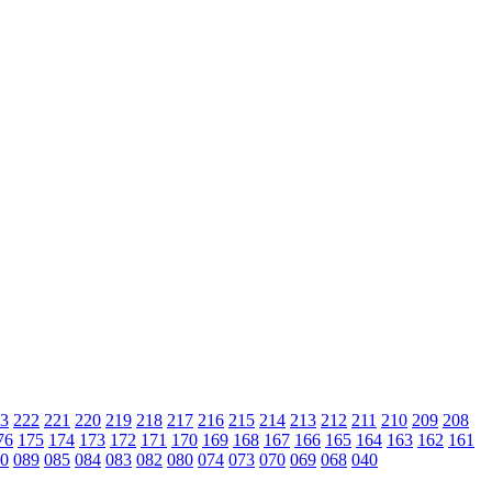
3
222
221
220
219
218
217
216
215
214
213
212
211
210
209
208
76
175
174
173
172
171
170
169
168
167
166
165
164
163
162
161
0
089
085
084
083
082
080
074
073
070
069
068
040