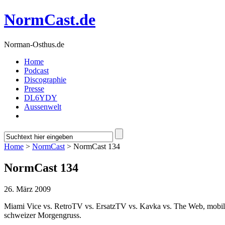
NormCast.de
Norman-Osthus.de
Home
Podcast
Discographie
Presse
DL6YDY
Aussenwelt
Home
>
NormCast
> NormCast 134
NormCast 134
26. März 2009
Miami Vice vs. RetroTV vs. ErsatzTV vs. Kavka vs. The Web, mobile
schweizer Morgengruss.