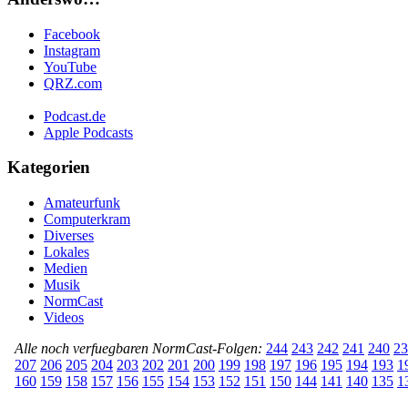
Facebook
Instagram
YouTube
QRZ.com
Podcast.de
Apple Podcasts
Kategorien
Amateurfunk
Computerkram
Diverses
Lokales
Medien
Musik
NormCast
Videos
Alle noch verfuegbaren NormCast-Folgen:
244
243
242
241
240
23
207
206
205
204
203
202
201
200
199
198
197
196
195
194
193
1
160
159
158
157
156
155
154
153
152
151
150
144
141
140
135
1