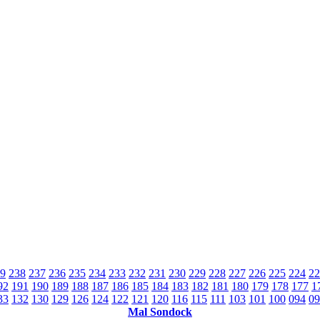
9
238
237
236
235
234
233
232
231
230
229
228
227
226
225
224
22
92
191
190
189
188
187
186
185
184
183
182
181
180
179
178
177
1
33
132
130
129
126
124
122
121
120
116
115
111
103
101
100
094
09
Mal Sondock