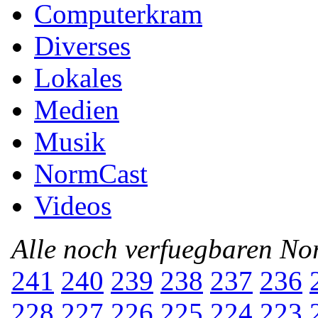
Computerkram
Diverses
Lokales
Medien
Musik
NormCast
Videos
Alle noch verfuegbaren N
241
240
239
238
237
236
228
227
226
225
224
223