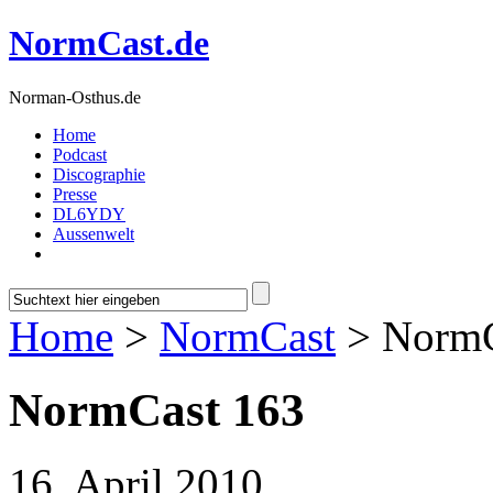
NormCast.de
Norman-Osthus.de
Home
Podcast
Discographie
Presse
DL6YDY
Aussenwelt
Home
>
NormCast
> NormC
NormCast 163
16. April 2010