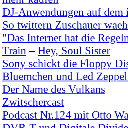
DJ-Anwendungen auf dem 
So twittern Zuschauer wae
"Das Internet hat die Regel
Train
–
Hey, Soul Sister
Sony schickt die Floppy Di
Bluemchen und Led Zeppel
Der Name des Vulkans
Zwitschercast
Podcast Nr.124 mit Otto Wa
DVB-T und Digitale Divid