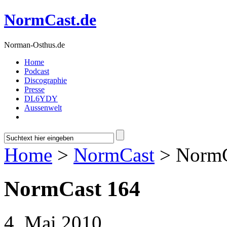
NormCast.de
Norman-Osthus.de
Home
Podcast
Discographie
Presse
DL6YDY
Aussenwelt
Home
>
NormCast
> NormC
NormCast 164
4. Mai 2010