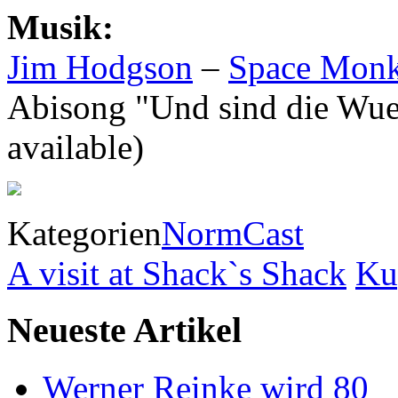
Musik:
Jim Hodgson
–
Space Mon
Abisong "Und sind die Wuer
available)
Kategorien
NormCast
A visit at Shack`s Shack
Ku
Neueste Artikel
Werner Reinke wird 80