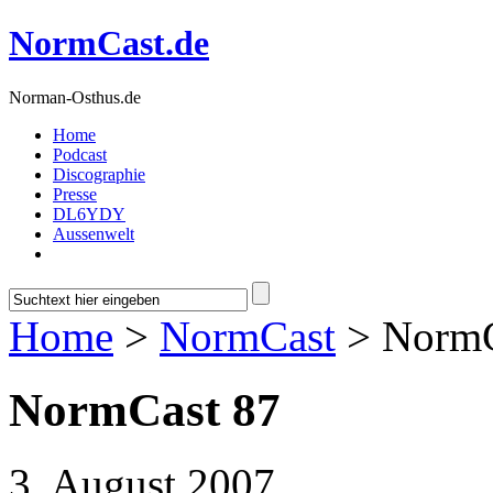
NormCast.de
Norman-Osthus.de
Home
Podcast
Discographie
Presse
DL6YDY
Aussenwelt
Home
>
NormCast
> NormC
NormCast 87
3. August 2007