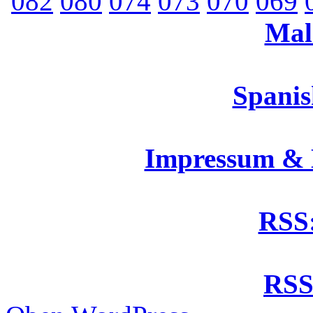
082
080
074
073
070
069
Mal
Spanis
Impressum &
RSS:
RSS