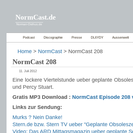
NormCast.de
Norman-Osthus.de
Podcast
Discographie
Presse
DL6YDY
Aussenwelt
Home
>
NormCast
> NormCast 208
NormCast 208
11. Juli 2012
Eine lockere Viertelstunde ueber geplante Obsole
und Percy Stuart.
Gratis MP3 Download :
NormCast Episode 208 
Links zur Sendung:
Murks ? Nein Danke!
Stern.de bzw. Stern TV ueber "Geplante Obsolesz
Video: Das ARD Mittagsmagazin ueber geplante So