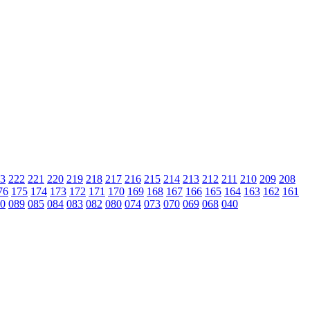
3
222
221
220
219
218
217
216
215
214
213
212
211
210
209
208
76
175
174
173
172
171
170
169
168
167
166
165
164
163
162
161
0
089
085
084
083
082
080
074
073
070
069
068
040