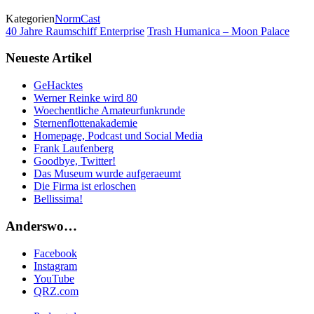
Kategorien
NormCast
40 Jahre Raumschiff Enterprise
Trash Humanica – Moon Palace
Neueste Artikel
GeHacktes
Werner Reinke wird 80
Woechentliche Amateurfunkrunde
Sternenflottenakademie
Homepage, Podcast und Social Media
Frank Laufenberg
Goodbye, Twitter!
Das Museum wurde aufgeraeumt
Die Firma ist erloschen
Bellissima!
Anderswo…
Facebook
Instagram
YouTube
QRZ.com