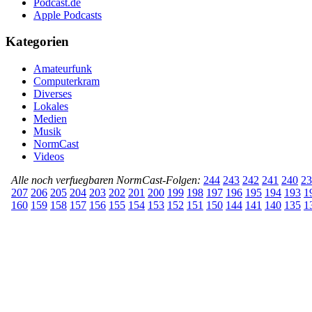
Podcast.de
Apple Podcasts
Kategorien
Amateurfunk
Computerkram
Diverses
Lokales
Medien
Musik
NormCast
Videos
Alle noch verfuegbaren NormCast-Folgen:
244
243
242
241
240
23
207
206
205
204
203
202
201
200
199
198
197
196
195
194
193
1
160
159
158
157
156
155
154
153
152
151
150
144
141
140
135
1