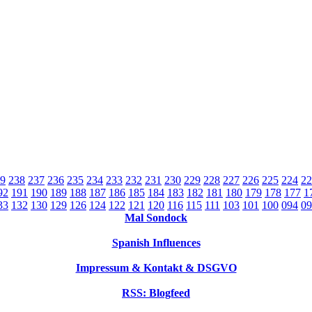
9
238
237
236
235
234
233
232
231
230
229
228
227
226
225
224
22
92
191
190
189
188
187
186
185
184
183
182
181
180
179
178
177
1
33
132
130
129
126
124
122
121
120
116
115
111
103
101
100
094
09
Mal Sondock
Spanish Influences
Impressum & Kontakt & DSGVO
RSS: Blogfeed