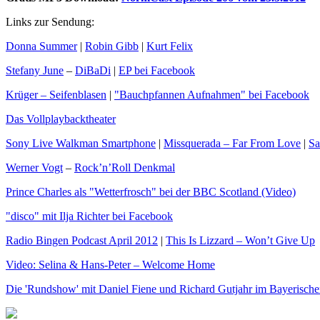
Links zur Sendung:
Donna Summer
|
Robin Gibb
|
Kurt Felix
Stefany June
–
DiBaDi
|
EP bei Facebook
Krüger – Seifenblasen
|
"Bauchpfannen Aufnahmen" bei Facebook
Das Vollplaybacktheater
Sony Live Walkman Smartphone
|
Missquerada – Far From Love
|
Sa
Werner Vogt
–
Rock’n’Roll Denkmal
Prince Charles als "Wetterfrosch" bei der BBC Scotland (Video)
"disco" mit Ilja Richter bei Facebook
Radio Bingen Podcast April 2012
|
This Is Lizzard – Won’t Give Up
Video: Selina & Hans-Peter – Welcome Home
Die 'Rundshow' mit Daniel Fiene und Richard Gutjahr im Bayerisch