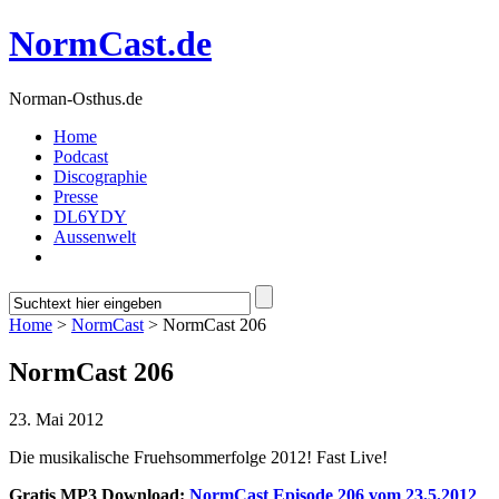
NormCast.de
Norman-Osthus.de
Home
Podcast
Discographie
Presse
DL6YDY
Aussenwelt
Home
>
NormCast
> NormCast 206
NormCast 206
23. Mai 2012
Die musikalische Fruehsommerfolge 2012! Fast Live!
Gratis MP3 Download:
NormCast Episode 206 vom 23.5.2012